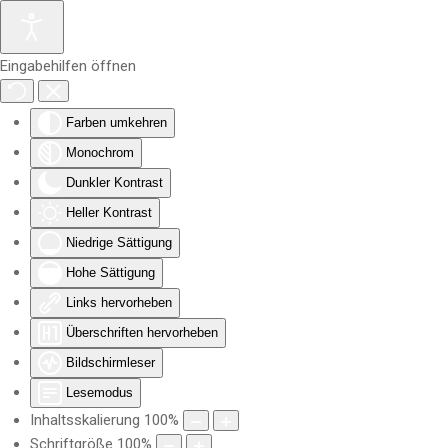
Zum Hauptinhalt springen
Eingabehilfen öffnen
Farben umkehren
Monochrom
Dunkler Kontrast
Heller Kontrast
Niedrige Sättigung
Hohe Sättigung
Links hervorheben
Überschriften hervorheben
Bildschirmleser
Lesemodus
Inhaltsskalierung
100
%
Schriftgröße
100
%