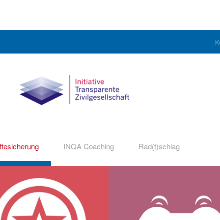
K
ftesicherung
INQA Coaching
Rad(t)schlag