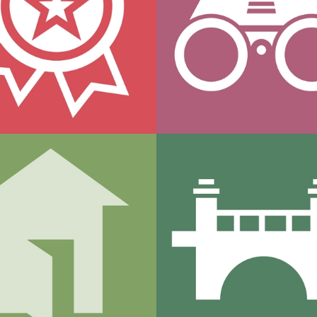
ktivität &
Rekrutierung &
trahlung
Auswahl
Getrennte & Neue