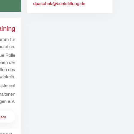
dpaschek@buntstiftung.de
aining
ramm für
eration.
ue Rolle
onen der
ften des
wickeln.
stellen!
haltenen
gen e.V.
esen