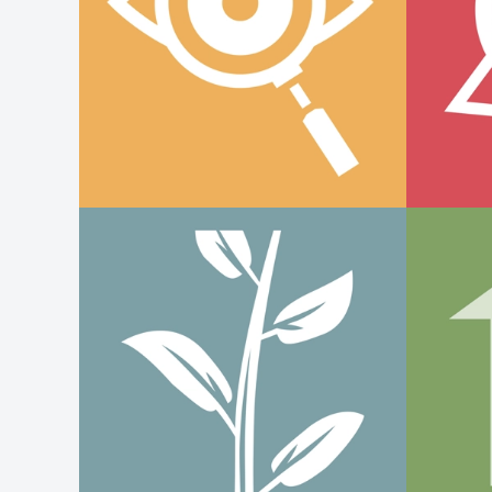
Attra
Analyse & Strategie
Auss
Entwicklung &