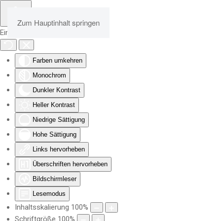
Zum Hauptinhalt springen
Eingabehilfen öffnen
Farben umkehren
Monochrom
Dunkler Kontrast
Heller Kontrast
Niedrige Sättigung
Hohe Sättigung
Links hervorheben
Überschriften hervorheben
Bildschirmleser
Lesemodus
Inhaltsskalierung
100
%
Schriftgröße
100
%