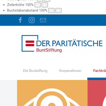
Zeilenhöhe
100
%
Buchstabenabstand
100
%
Die Buntstiftung
Kooperationen
Fachkrä