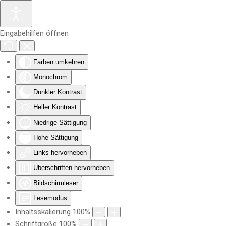
Zum Hauptinhalt springen
Eingabehilfen öffnen
Farben umkehren
Monochrom
Dunkler Kontrast
Heller Kontrast
Niedrige Sättigung
Hohe Sättigung
Links hervorheben
Überschriften hervorheben
Bildschirmleser
Lesemodus
Inhaltsskalierung
100
%
Schriftgröße
100
%