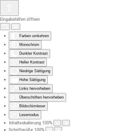
Zum Hauptinhalt springen
Eingabehilfen öffnen
Farben umkehren
Monochrom
Dunkler Kontrast
Heller Kontrast
Niedrige Sättigung
Hohe Sättigung
Links hervorheben
Überschriften hervorheben
Bildschirmleser
Lesemodus
Inhaltsskalierung
100
%
Schriftgröße
100
%