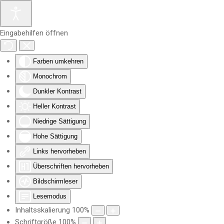
Zum Hauptinhalt springen
Eingabehilfen öffnen
Farben umkehren
Monochrom
Dunkler Kontrast
Heller Kontrast
Niedrige Sättigung
Hohe Sättigung
Links hervorheben
Überschriften hervorheben
Bildschirmleser
Lesemodus
Inhaltsskalierung
100
%
Schriftgröße
100
%