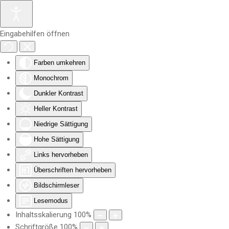
Zum Hauptinhalt springen
Eingabehilfen öffnen
Farben umkehren
Monochrom
Dunkler Kontrast
Heller Kontrast
Niedrige Sättigung
Hohe Sättigung
Links hervorheben
Überschriften hervorheben
Bildschirmleser
Lesemodus
Inhaltsskalierung
100
%
Schriftgröße
100
%